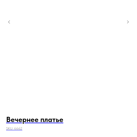
Вечернее платье
П
SKU:
6662
SKU