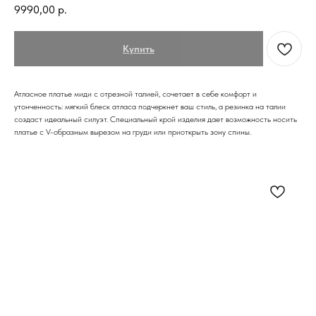
9990,00
р.
Купить
Атласное платье миди с отрезной талией, сочетает в себе комфорт и
утонченность: мягкий блеск атласа подчеркнет ваш стиль, а резинка на талии
создаст идеальный силуэт. Специальный крой изделия дает возможность носить
платье с V-образным вырезом на груди или приоткрыть зону спины.