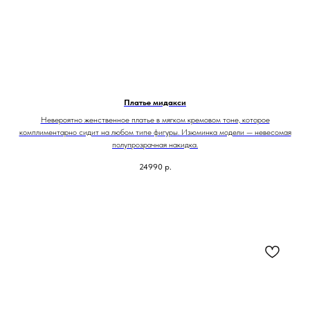
Платье мидакси
Невероятно женственное платье в мягком кремовом тоне, которое
комплиментарно сидит на любом типе фигуры. Изюминка модели — невесомая
полупрозрачная накидка.
24990
р.