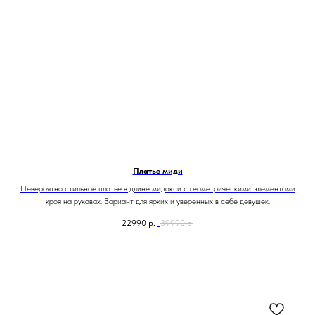
Платье миди
Невероятно стильное платье в длине мидакси с геометрическими элементами
кроя на рукавах. Вариант для ярких и уверенных в себе девушек.
22990
р.
39990
р.