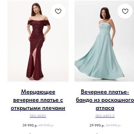
Мерцающее
Вечернее платье-
вечернее платье с
бандо из роскошного
открытыми плечами
атласа
SKU:
8085
SKU:
6455-2
39 990
р.
49 990
р.
29 990
р.
34 990
р.