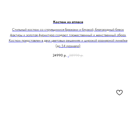
Костюм из атласа
Стильный костюм со струящимися брюками и блузкой, благородный блеск
фактуры и золотая фурнитура создают торжественный и женственный образ.
Костюм представлен в двух цветовых решениях и широкой размерной линейке
(до 54 размера)
24990
р.
38990
р.