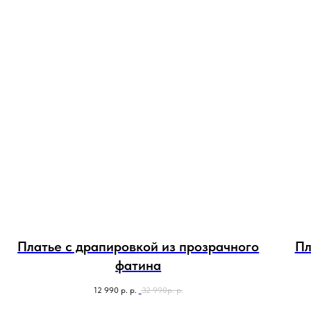
Платье с драпировкой из прозрачного
Пл
фатина
12 990 р.
р.
32 990р.
р.