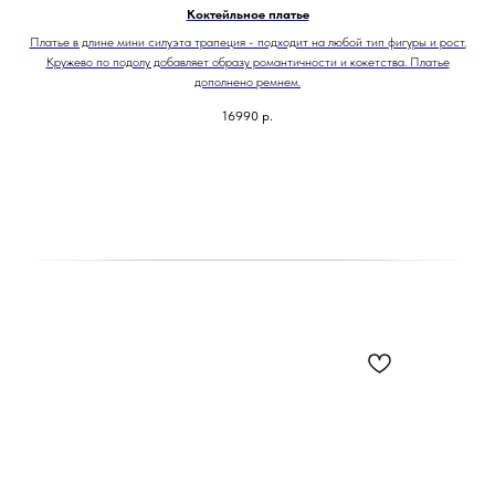
Коктейльное платье
Платье в длине мини силуэта трапеция - подходит на любой тип фигуры и рост.
Кружево по подолу добавляет образу романтичности и кокетства. Платье
дополнено ремнем.
16990
р.