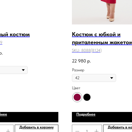
ный костюм
Костюм с юбкой и
приталенным жакето
9
SKU:
8088(8124)
р.
22 980
р.
Размер
Цвет
бнее
Подробнее
Добавить в корзину
Добавить в к