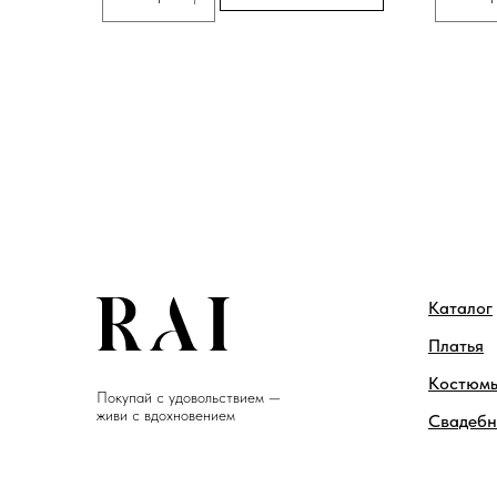
Каталог
Платья
Костюм
Покупай с удовольствием —
живи с вдохновением
Свадебн