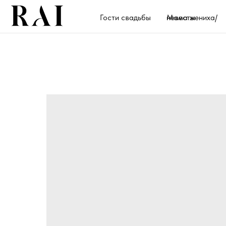
Гости свадьбы
Мама жениха/невесты