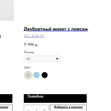
Двубортный жилет с поясом
м
SKU:
6618-93
11 990
р.
Размер
Цвет
Подробнее
орзину
Добавить в корзину