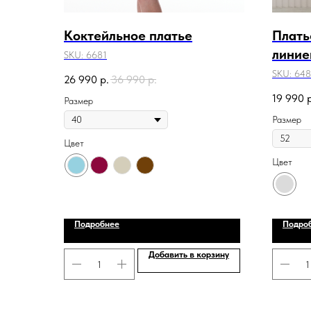
Коктейльное платье
Плать
линие
SKU:
6681
SKU:
648
26 990
р.
36 990
р.
19 990
Размер
Размер
Цвет
Цвет
Подробнее
Подро
Добавить в корзину