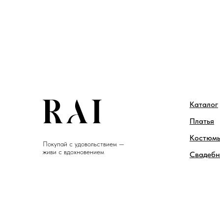
Каталог
Платья
Костюм
Покупай с удовольствием —
живи с вдохновением
Свадебн