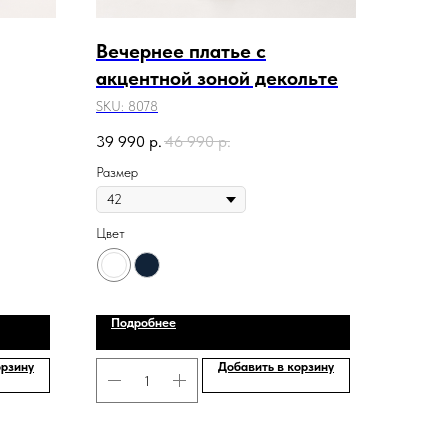
Вечернее платье с
акцентной зоной декольте
SKU:
8078
39 990
р.
46 990
р.
Размер
Цвет
Подробнее
орзину
Добавить в корзину