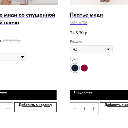
е миди со спущенной
Платье миди
й плеча
SKU:
6706
1
34 990
р.
р.
29 990
р.
Размер
Цвет
бнее
Подробнее
Добавить в корзину
Добавить в к