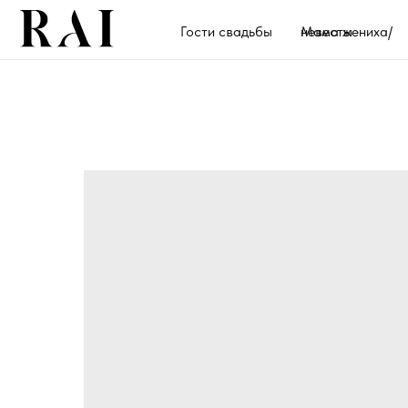
Гости свадьбы
Мама жениха/невесты