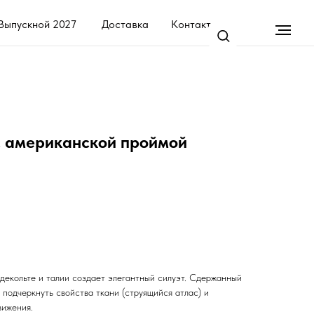
7
Доставка
Контакты
с американской проймой
 декольте и талии создает элегантный силуэт. Сдержанный
 подчеркнуть свойства ткани (струящийся атлас) и
вижения.