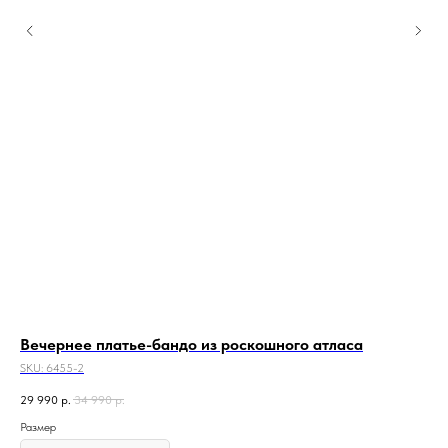
Вечернее платье-бандо из роскошного атласа
Пл
SKU:
6455-2
SKU
29 990
р.
34 990
р.
19 
Размер
Раз