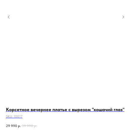
Корсетное вечернее платье с вырезом "кошачий глаз"
Ко
SKU:
10017
SKU
29 990
р.
39 990
р.
26 