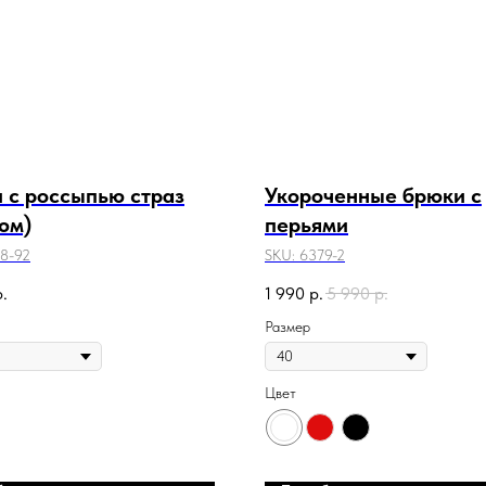
 с россыпью страз
Укороченные брюки с
юм)
перьями
8-92
SKU:
6379-2
р.
1 990
р.
5 990
р.
Размер
Цвет