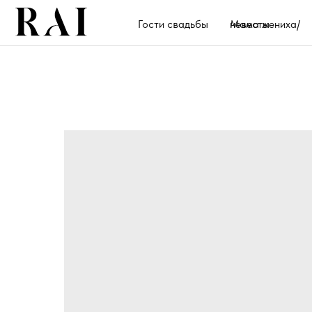
Гости свадьбы
Мама жениха/невесты