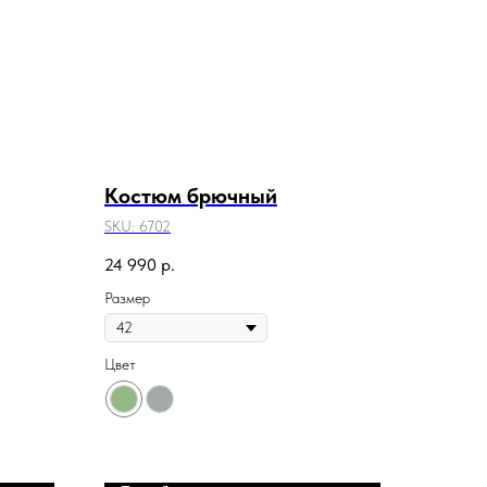
Костюм брючный
SKU:
6702
24 990
р.
Размер
Цвет