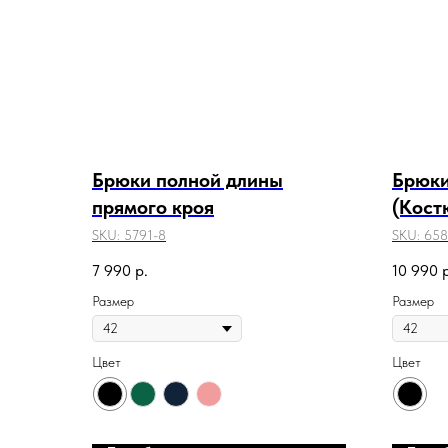
Брюки полной длины
Брюки
прямого кроя
(Кост
SKU:
5791-8
SKU:
658
7 990
р.
10 990
Размер
Размер
Цвет
Цвет