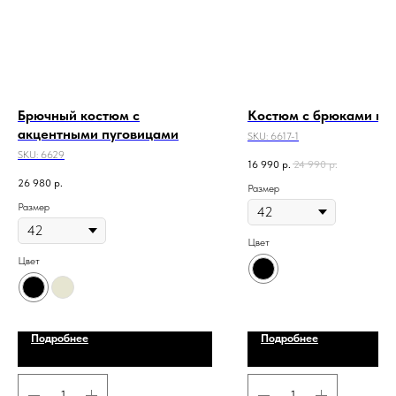
Брючный костюм с
Костюм с брюками кю
акцентными пуговицами
SKU:
6617-1
SKU:
6629
16 990
р.
24 990
р.
26 980
р.
Размер
Размер
Цвет
Цвет
Подробнее
Подробнее