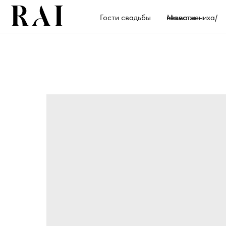
Гости свадьбы
Мама жениха/невесты