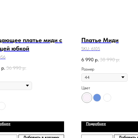
ающее платье миди с
Платье Миди
щей юбкой
SKU:
6105
056
6 990
р.
38 990
р.
р.
36 990
р.
Размер
Цвет
обнее
Подробнее
Добавить в корзину
Добавить 