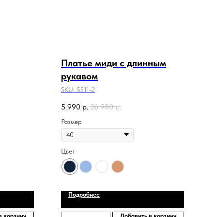
Платье миди с длинным
рукавом
SKU:
5511-2
5 990
р.
26 990
р.
Размер
Цвет
Подробнее
в корзину
Добавить в корзину