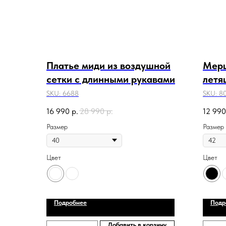
Платье миди из воздушной
Мерц
сетки с длинными рукавами
летя
SKU:
6688
SKU:
8
16 990
р.
28 990
р.
12 990
Размер
Размер
Цвет
Цвет
Подробнее
Подр
Добавить в корзину