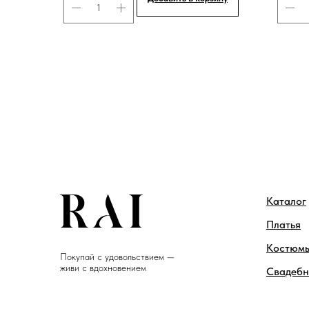
Каталог
Платья
Костюм
Покупай с удовольствием —
живи с вдохновением
Свадебн