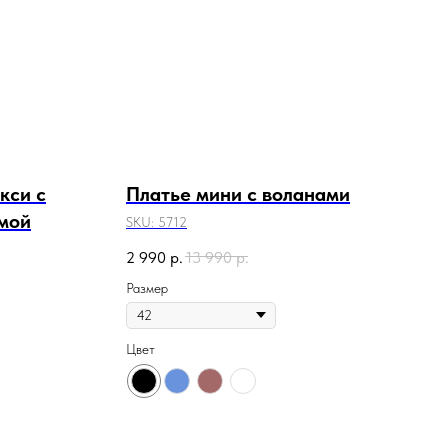
кси с
Платье мини с воланами
мой
SKU:
5712
2 990
р.
13 990
р.
Размер
Цвет