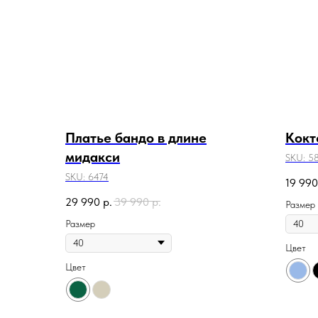
Платье бандо в длине
Кокт
мидакси
SKU:
5
SKU:
6474
19 990
29 990
р.
39 990
р.
Размер
Размер
Цвет
Цвет