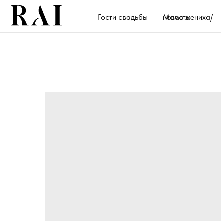
Гости свадьбы
Мама жениха/невесты