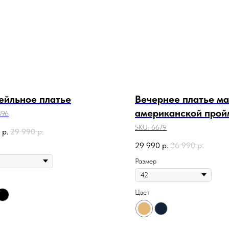
ейльное платье
Вечернее платье ма
американской прой
896
SKU:
6679
р.
29 990
р.
29 990
р.
36 990
р.
Размер
Цвет