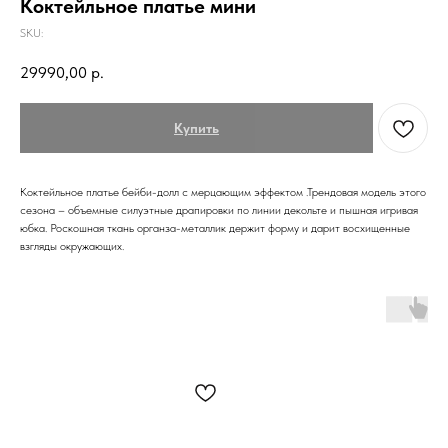
Коктейльное платье мини
SKU:
29990,00
р.
Купить
Коктейльное платье бейби-долл с мерцающим эффектом .Трендовая модель этого
сезона – объемные силуэтные драпировки по линии декольте и пышная игривая
юбка. Роскошная ткань органза-металлик держит форму и дарит восхищенные
взгляды окружающих.