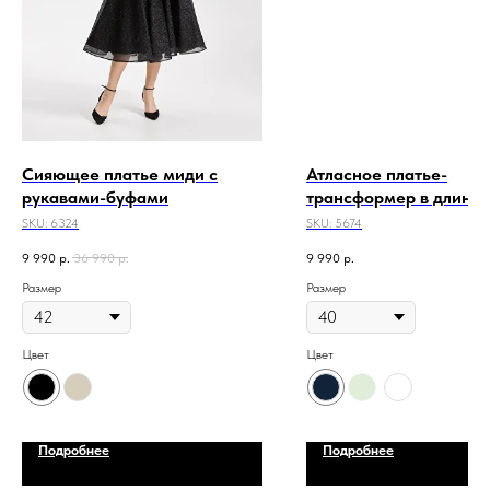
Сияющее платье миди с
Атласное платье-
рукавами-буфами
трансформер в длине
SKU:
6324
SKU:
5674
9 990
р.
36 990
р.
9 990
р.
Размер
Размер
Цвет
Цвет
Подробнее
Подробнее