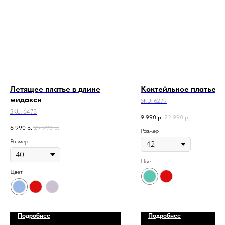
Летящее платье в длине
Коктейльное платье
мидакси
SKU:
6279
SKU:
6473
9 990
р.
22 990
р.
6 990
р.
29 990
р.
Размер
Размер
Цвет
Цвет
Подробнее
Подробнее