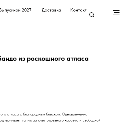
7
Доставка
Контакты
бандо из роскошного атласа
ного атласа с благородным блеском. Одновременно
одчеркивает талию за счет отрезного корсета и свободной