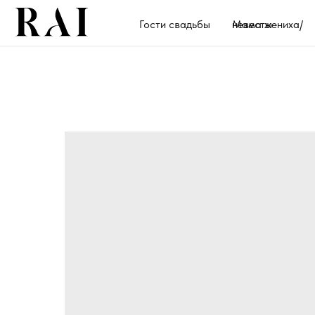
Гости свадьбы
Мама жениха/невесты