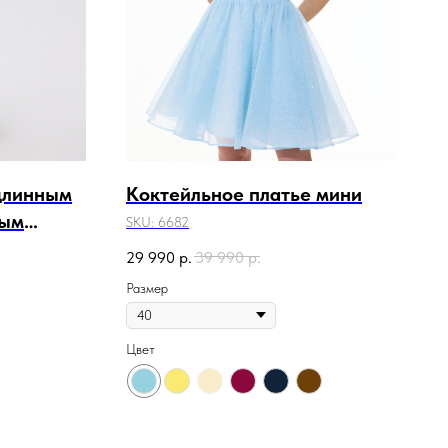
 длинным
Коктейльное платье мини
ным
SKU:
6682
29 990
р.
39 990
р.
Размер
Цвет