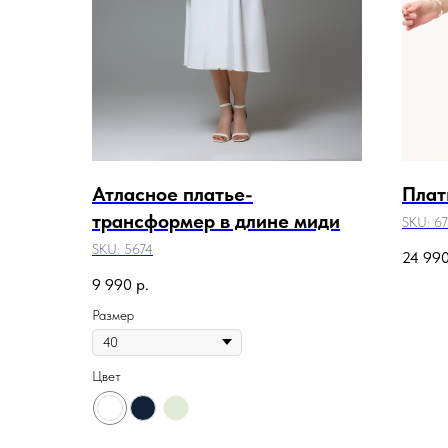
Атласное платье-
Плат
трансформер в длине миди
SKU:
67
SKU:
5674
24 99
9 990
р.
Размер
Цвет