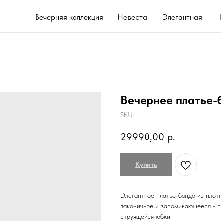
Вечерняя коллекция
Невеста
Элегантная
Выпускной 202
Вечернее платье-
SKU:
29990,00
р.
Купить
Элегантное платье-бандо из плот
лаконичное и запоминающееся - п
струящейся юбки